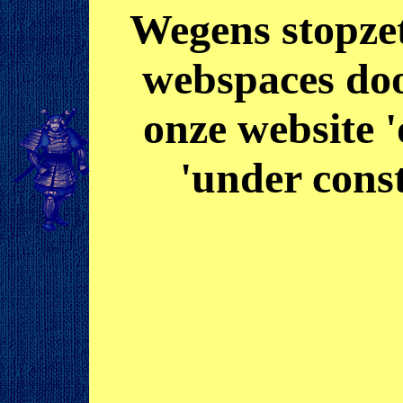
Wegens stopzet
webspaces door
onze website '
'under const