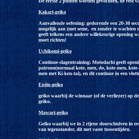
De eerste 2 punten worden gevochten, de rest van
Kakari-geiko
Aanvallende oefening: gedurende een 20-30 seco
mogelijk aan (met seme, en zonder te wachten n
geeft telkens een andere willekeurige opening w
moet richten!
Uchikomi-geiko
Continue-slagentraining: Motodachi geeft open
patroon(normaal kote, men, do, kote-men, kote-
men met Ki-ken-tai), en dit continue in een vlot
Enjin-geiko
geiko waarbij de winnaar (of de verliezer) op de
geiko.
Mawari-geiko
Geiko waarbij we in 2 rijene doorschuiven in e
van tegenstander, dit met vaste tussentijden.