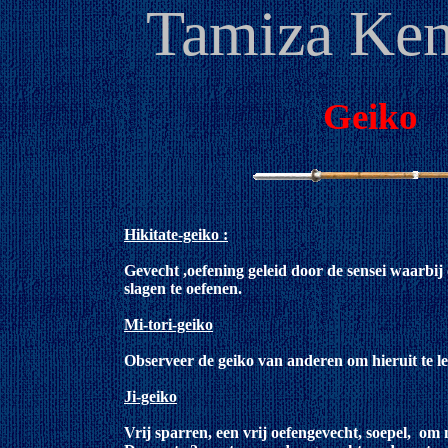
Tamiza Ken
Geiko
Hikitate-geiko :
Gevecht ,oefening geleid door de sensei waarbij d
slagen te oefenen.
Mi-tori-geiko
Observeer de geiko van anderen om hieruit te le
Ji-geiko
Vrij sparren, een vrij oefengevecht, soepel, om 