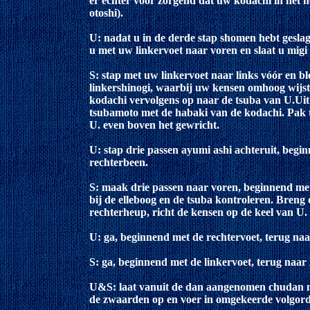
er echter voor zorgend dat uw kodachi in het ho
otoshi).
U: nadat u in de derde stap shomen hebt geslag
u met uw linkervoet naar voren en slaat u migi
S: stap met uw linkervoet naar links vóór en b
linkershinogi, waarbij uw kensen omhoog wijst 
kodachi vervolgens op naar de tsuba van U.Uit
tsubamoto met de habaki van de kodachi. Pak te
U. even boven het gewricht.
U: stap drie passen ayumi ashi achteruit, begi
rechterbeen.
S: maak drie passen naar voren, beginnend met 
bij de elleboog en de tsuba kontroleren. Breng
rechterheup, richt de kensen op de keel van U. 
U: ga, beginnend met de rechtervoet, terug na
S: ga, beginnend met de linkervoet, terug naar
U&S: laat vanuit de dan aangenomen chudan n
de zwaarden op en voer in omgekeerde volgorde