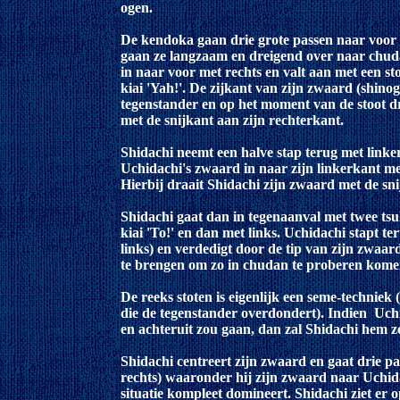
ogen.
De kendoka gaan drie grote passen naar voor i
gaan ze langzaam en dreigend over naar chud
in naar voor met rechts en valt aan met een st
kiai 'Yah!'. De zijkant van zijn zwaard (shinogi
tegenstander en op het moment van de stoot dra
met de snijkant aan zijn rechterkant.
Shidachi neemt een halve stap terug met linker
Uchidachi's zwaard in naar zijn linkerkant me
Hierbij draait Shidachi zijn zwaard met de sni
Shidachi gaat dan in tegenaanval met twee tsuk
kiai 'To!' en dan met links. Uchidachi stapt ter
links) en verdedigt door de tip van zijn zwaa
te brengen om zo in chudan te proberen kome
De reeks stoten is eigenlijk een seme-techniek
die de tegenstander overdondert). Indien Uch
en achteruit zou gaan, dan zal Shidachi hem 
Shidachi centreert zijn zwaard en gaat drie pas
rechts) waaronder hij zijn zwaard naar Uchida
situatie kompleet domineert. Shidachi ziet er op